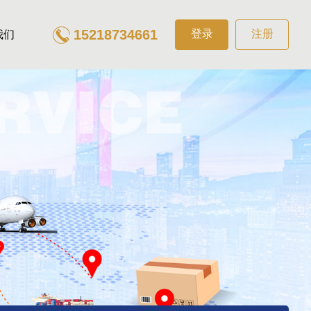
15218734661
登录
注册
我们