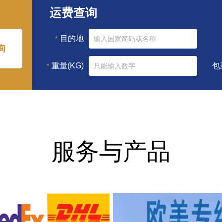
运费查询
目的地
*
询
重量(KG)
包
*
服务与产品