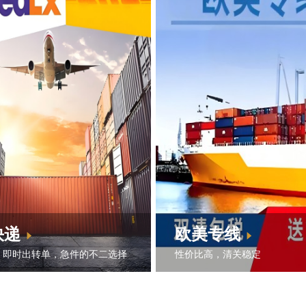
快递
欧美专线
，即时出转单，急件的不二选择
性价比高，清关稳定
edEx，UPS等多家国际快递
专线小包路由设计
，服务覆盖全球150多个国
美国，欧洲，南美，澳大利